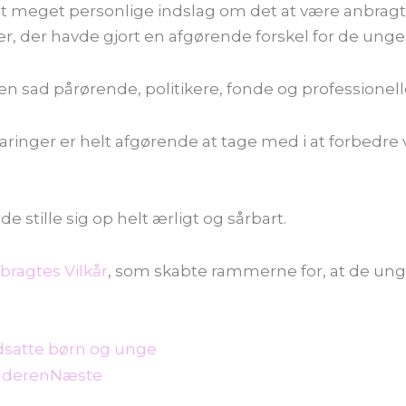
t meget personlige indslag om det at være anbrag
 der havde gjort en afgørende forskel for de unges
len sad pårørende, politikere, fonde og professione
faringer er helt afgørende at tage med i at forbedre
de stille sig op helt ærligt og sårbart.
bragtes Vilkår
, som skabte rammerne for, at de ung
udsatte børn og unge
ulderen
Næste