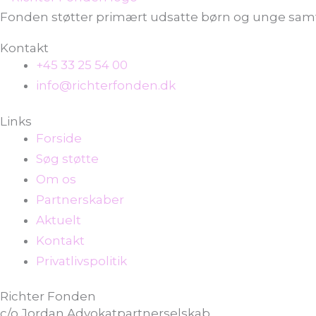
Fonden støtter primært udsatte børn og unge samt
Kontakt
+45 33 25 54 00
info@richterfonden.dk
Links
Forside
Søg støtte
Om os
Partnerskaber
Aktuelt
Kontakt
Privatlivspolitik
Richter Fonden
c/o Jordan Advokatpartnerselskab