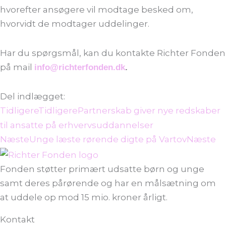
hvorefter ansøgere vil modtage besked om,
hvorvidt de modtager uddelinger.
Har du spørgsmål, kan du kontakte Richter Fonden
på mail
info@richterfonden.dk
.
Del indlægget:
Tidligere
Tidligere
Partnerskab giver nye redskaber
til ansatte på erhvervsuddannelser
Næste
Unge læste rørende digte på Vartov
Næste
Fonden støtter primært udsatte børn og unge
samt deres pårørende og har en målsætning om
at uddele op mod 15 mio. kroner årligt.
Kontakt