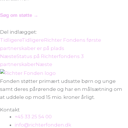
Søg om støtte →
Del indlægget:
Tidligere
Tidligere
Richter Fondens første
partnerskaber er på plads
Næste
Status på Richterfondens 3
partnerskaber
Næste
Fonden støtter primært udsatte børn og unge
samt deres pårørende og har en målsætning om
at uddele op mod 15 mio. kroner årligt.
Kontakt
+45 33 25 54 00
info@richterfonden.dk