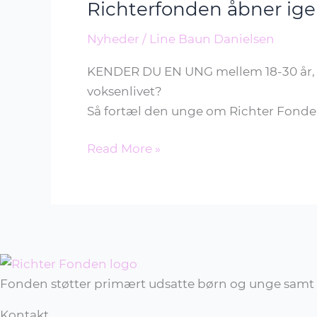
Richterfonden åbner igen
igen
for
Nyheder
/
Line Baun Danielsen
legat
til
KENDER DU EN UNG mellem 18-30 år, s
udsatte
voksenlivet?
unge
Så fortæl den unge om Richter Fondens
Read More »
Fonden støtter primært udsatte børn og unge samt 
Kontakt