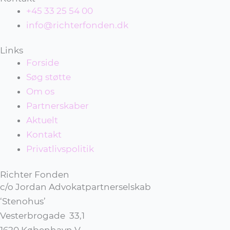
+45 33 25 54 00
info@richterfonden.dk
Links
Forside
Søg støtte
Om os
Partnerskaber
Aktuelt
Kontakt
Privatlivspolitik
Richter Fonden
c/o Jordan Advokatpartnerselskab
‘Stenohus’
Vesterbrogade 33,1
1620 København V